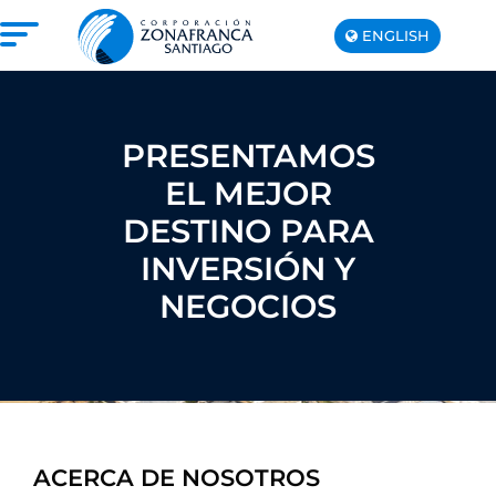
ENGLISH
+1(809)
575-
1290
NOSOTROS
PRESENTAMOS
NUESTRA ZONA FRANCA
EL MEJOR
REPÚBLICA DOMINICANA
DESTINO PARA
PRENSA
INVERSIÓN Y
SOSTENIBILIDAD
NEGOCIOS
CONTACTO
SANTIAGO MECA EMPRESARIAL Y
EPICENTRO DE INVERSIÓN
ACERCA DE NOSOTROS