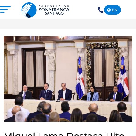
EN
+1(809)
575-
1290
NOSOTROS
NUESTRA ZONA FRANCA
REPÚBLICA DOMINICANA
PRENSA
SOSTENIBILIDAD
CONTACTO
SANTIAGO MECA EMPRESARIAL Y
EPICENTRO DE INVERSIÓN