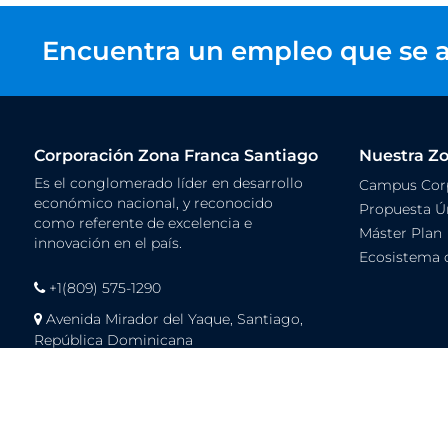
Encuentra un empleo que se a
Corporación Zona Franca Santiago
Nuestra Z
Es el conglomerado líder en desarrollo
Campus Corp
económico nacional, y reconocido
Propuesta Ún
como referente de excelencia e
Máster Plan
innovación en el país.
Ecosistema 
+1(809) 575-1290
Avenida Mirador del Yaque, Santiago,
República Dominicana