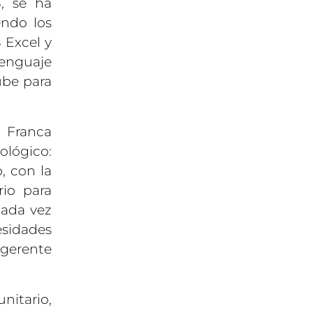
3, se ha
endo los
 Excel y
lenguaje
ube para
a Franca
ológico:
, con la
rio para
cada vez
esidades
 gerente
nitario,