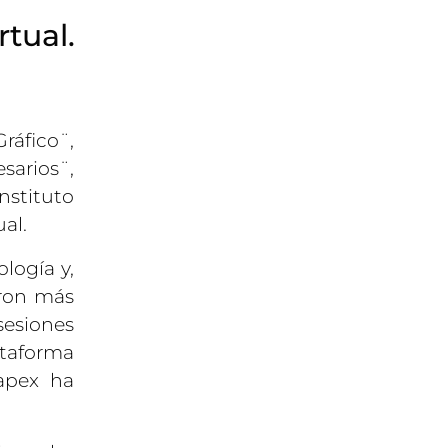
tual.
ráfico¨,
sarios¨,
nstituto
al.
logía y,
aron más
sesiones
ataforma
Capex ha