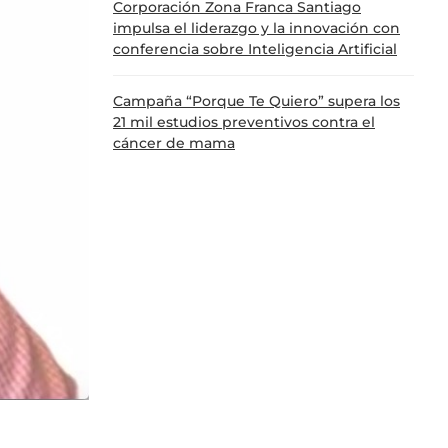
Corporación Zona Franca Santiago
impulsa el liderazgo y la innovación con
conferencia sobre Inteligencia Artificial
Campaña “Porque Te Quiero” supera los
21 mil estudios preventivos contra el
cáncer de mama