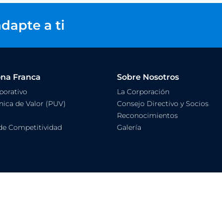
dapte a ti
ona Franca
Sobre Nosotros
orativo
La Corporación
ica de Valor (PUV)
Consejo Directivo y Socios
Reconocimientos
de Competitividad
Galería