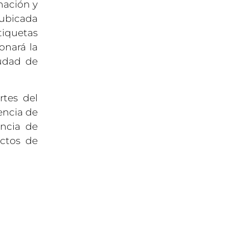
onación y
 ubicada
tiquetas
onará la
iudad de
rtes del
encia de
ancia de
ectos de