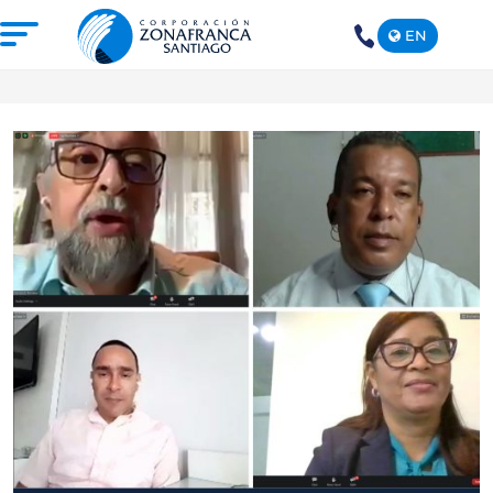
EN
+1(809)
575-
1290
NOSOTROS
NUESTRA ZONA FRANCA
REPÚBLICA DOMINICANA
PRENSA
SOSTENIBILIDAD
CONTACTO
SANTIAGO MECA EMPRESARIAL Y
EPICENTRO DE INVERSIÓN