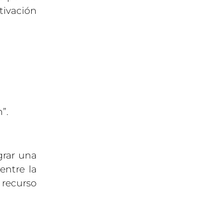
tivación
”.
grar una
entre la
 recurso