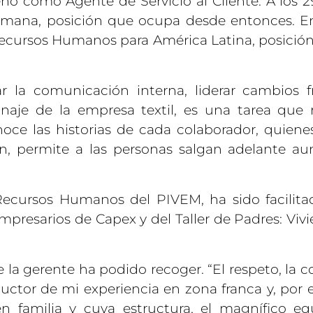
enó como Agente de Servicio al Cliente. A los 
mana, posición que ocupa desde entonces. E
ecursos Humanos para América Latina, posició
ajar la comunicación interna, liderar cambios f
je de la empresa textil, es una tarea que 
onoce las historias de cada colaborador, quiene
n, permite a las personas salgan adelante au
cursos Humanos del PIVEM, ha sido facilita
presarios de Capex y del Taller de Padres: Viv
 la gerente ha podido recoger. “El respeto, la c
ductor de mi experiencia en zona franca y, por 
 familia y cuya estructura, el magnífico eq