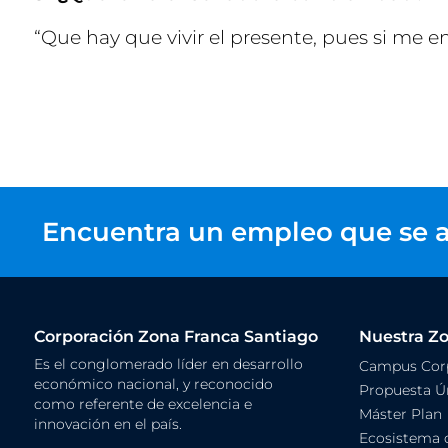
“Que hay que vivir el presente, pues si me e
Encuentra un empleo que se a
Corporación Zona Franca Santiago
Nuestra Z
Es el conglomerado líder en desarrollo
Campus Corp
económico nacional, y reconocido
Propuesta Ún
como referente de excelencia e
Máster Plan
innovación en el país.
Ecosistema 