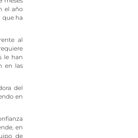
29 meses
n el año
n que ha
rente al
requiere
s le han
n en las
dora del
iendo en
onfianza
ende, en
uipo de