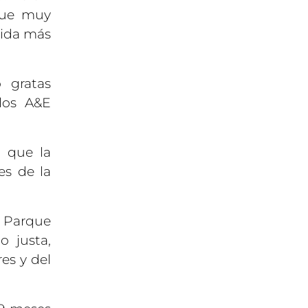
que muy
bida más
 gratas
los A&E
 que la
es de la
 Parque
o justa,
es y del