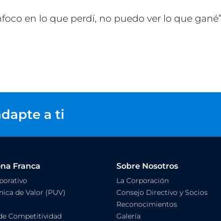
nfoco en lo que perdí, no puedo ver lo que gané”
dapte a ti
ona Franca
Sobre Nosotros
orativo
La Corporación
ica de Valor (PUV)
Consejo Directivo y Socios
Reconocimientos
de Competitividad
Galería