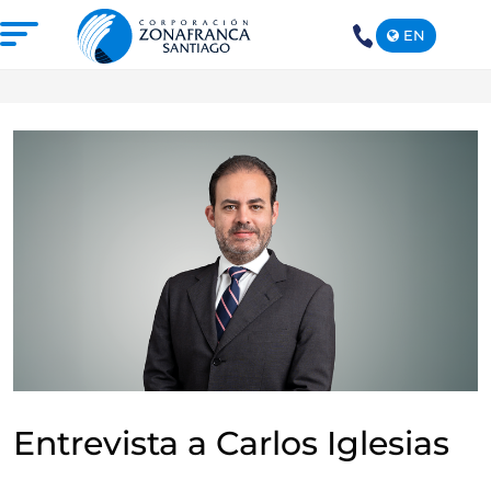
EN
+1(809)
575-
1290
NOSOTROS
NUESTRA ZONA FRANCA
REPÚBLICA DOMINICANA
PRENSA
SOSTENIBILIDAD
CONTACTO
SANTIAGO MECA EMPRESARIAL Y
EPICENTRO DE INVERSIÓN
Entrevista a Carlos Iglesias