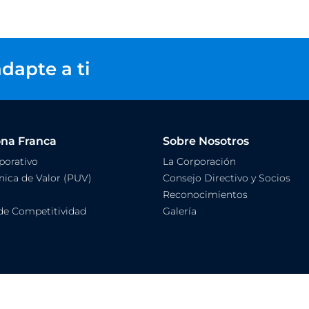
dapte a ti
ona Franca
Sobre Nosotros
orativo
La Corporación
ica de Valor (PUV)
Consejo Directivo y Socios
Reconocimientos
de Competitividad
Galería