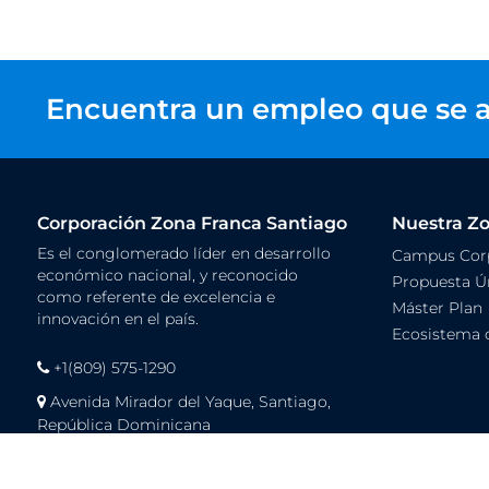
Encuentra un empleo que se a
Corporación Zona Franca Santiago
Nuestra Z
Es el conglomerado líder en desarrollo
Campus Corp
económico nacional, y reconocido
Propuesta Ún
como referente de excelencia e
Máster Plan
innovación en el país.
Ecosistema 
+1(809) 575-1290
Avenida Mirador del Yaque, Santiago,
República Dominicana