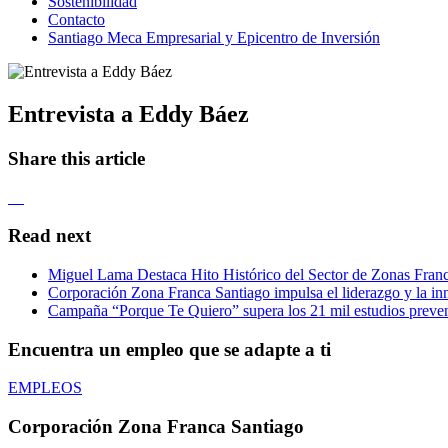
Sostenibilidad
Contacto
Santiago Meca Empresarial y Epicentro de Inversión
Entrevista a Eddy Báez
Share this article
Read next
Miguel Lama Destaca Hito Histórico del Sector de Zonas Franc
Corporación Zona Franca Santiago impulsa el liderazgo y la inn
Campaña “Porque Te Quiero” supera los 21 mil estudios preven
Encuentra un empleo que se adapte a ti
EMPLEOS
Corporación Zona Franca Santiago