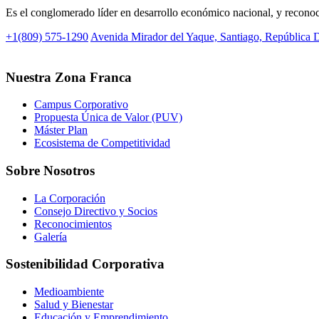
Es el conglomerado líder en desarrollo económico nacional, y reconoc
+1(809) 575-1290
Avenida Mirador del Yaque, Santiago, República
Nuestra Zona Franca
Campus Corporativo
Propuesta Única de Valor (PUV)
Máster Plan
Ecosistema de Competitividad
Sobre Nosotros
La Corporación
Consejo Directivo y Socios
Reconocimientos
Galería
Sostenibilidad Corporativa
Medioambiente
Salud y Bienestar
Educación y Emprendimiento