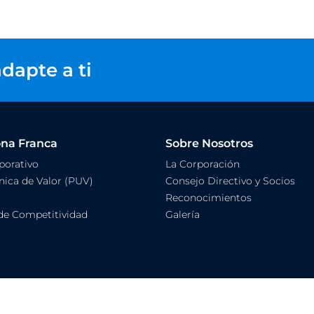
dapte a ti
ona Franca
Sobre Nosotros
orativo
La Corporación
ica de Valor (PUV)
Consejo Directivo y Socios
Reconocimientos
de Competitividad
Galería