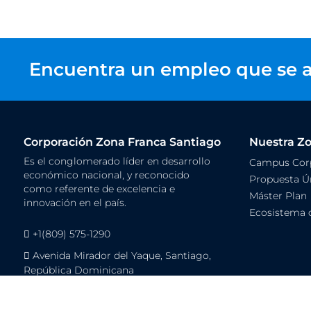
Encuentra un empleo que se a
Corporación Zona Franca Santiago
Nuestra Z
Es el conglomerado líder en desarrollo
Campus Corp
económico nacional, y reconocido
Propuesta Ún
como referente de excelencia e
Máster Plan
innovación en el país.
Ecosistema 
+1(809) 575-1290
Avenida Mirador del Yaque, Santiago,
República Dominicana