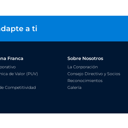
dapte a ti
ona Franca
Sobre Nosotros
orativo
La Corporación
ica de Valor (PUV)
Consejo Directivo y Socios
Reconocimientos
de Competitividad
Galería