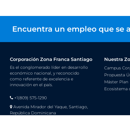
Encuentra un empleo que se a
Corporación Zona Franca Santiago
Nuestra Z
Es el conglomerado líder en desarrollo
Campus Corp
económico nacional, y reconocido
Propuesta Ún
como referente de excelencia e
Máster Plan
innovación en el país.
Ecosistema 
+1(809) 575-1290
Avenida Mirador del Yaque, Santiago,
República Dominicana