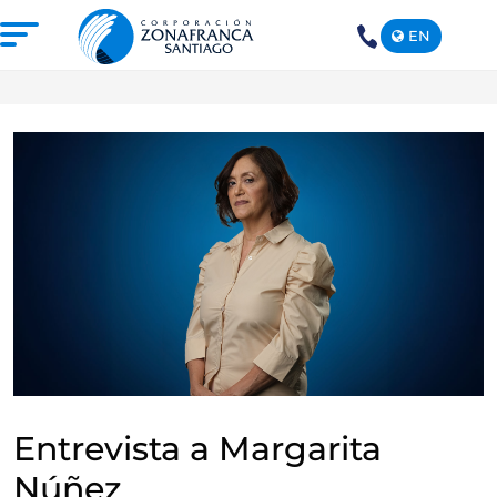
EN
+1(809)
575-
1290
NOSOTROS
NUESTRA ZONA FRANCA
REPÚBLICA DOMINICANA
PRENSA
SOSTENIBILIDAD
CONTACTO
SANTIAGO MECA EMPRESARIAL Y
EPICENTRO DE INVERSIÓN
Entrevista a Margarita
Núñez