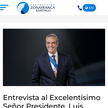
EN
+1(809)
575-
1290
NOSOTROS
NUESTRA ZONA FRANCA
REPÚBLICA DOMINICANA
PRENSA
SOSTENIBILIDAD
CONTACTO
SANTIAGO MECA EMPRESARIAL Y
EPICENTRO DE INVERSIÓN
Entrevista al Excelentísimo
Señor Presidente, Luis