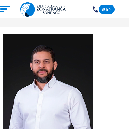
EN
+1(809)
575-
1290
NOSOTROS
NUESTRA ZONA FRANCA
REPÚBLICA DOMINICANA
PRENSA
SOSTENIBILIDAD
CONTACTO
SANTIAGO MECA EMPRESARIAL Y
EPICENTRO DE INVERSIÓN