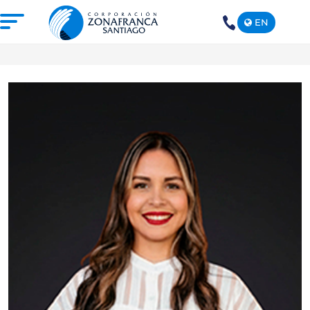
EN
+1(809)
575-
1290
NOSOTROS
NUESTRA ZONA FRANCA
REPÚBLICA DOMINICANA
PRENSA
SOSTENIBILIDAD
CONTACTO
SANTIAGO MECA EMPRESARIAL Y
EPICENTRO DE INVERSIÓN