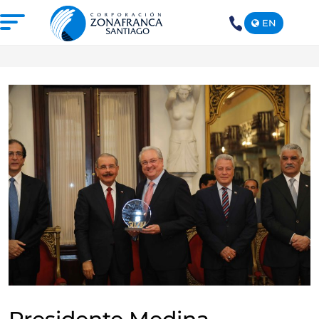
EN
+1(809)
575-
1290
NOSOTROS
NUESTRA ZONA FRANCA
REPÚBLICA DOMINICANA
PRENSA
SOSTENIBILIDAD
CONTACTO
SANTIAGO MECA EMPRESARIAL Y
EPICENTRO DE INVERSIÓN