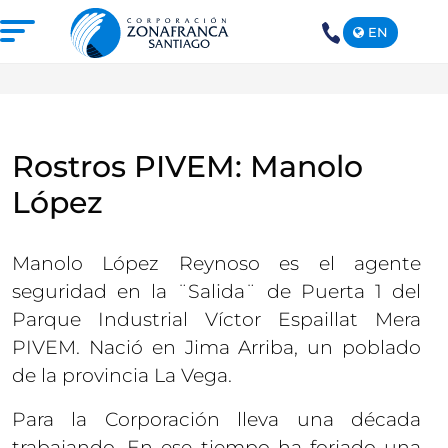
EN
+1(809)
575-
1290
NOSOTROS
Rostros PIVEM: Manolo
NUESTRA ZONA FRANCA
López
REPÚBLICA DOMINICANA
PRENSA
Manolo López Reynoso es el agente
SOSTENIBILIDAD
seguridad en la ¨Salida¨ de Puerta 1 del
CONTACTO
Parque Industrial Víctor Espaillat Mera
SANTIAGO MECA EMPRESARIAL Y
PIVEM. Nació en Jima Arriba, un poblado
EPICENTRO DE INVERSIÓN
de la provincia La Vega.
Para la Corporación lleva una década
trabajando. En ese tiempo ha forjado una