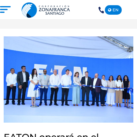
EN
+1(809)
575-
1290
NOSOTROS
NUESTRA ZONA FRANCA
REPÚBLICA DOMINICANA
PRENSA
SOSTENIBILIDAD
CONTACTO
SANTIAGO MECA EMPRESARIAL Y
EPICENTRO DE INVERSIÓN