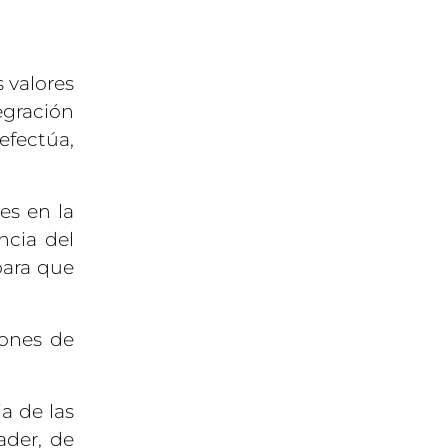
 valores
egración
efectúa,
es en la
ncia del
para que
iones de
a de las
ader, de