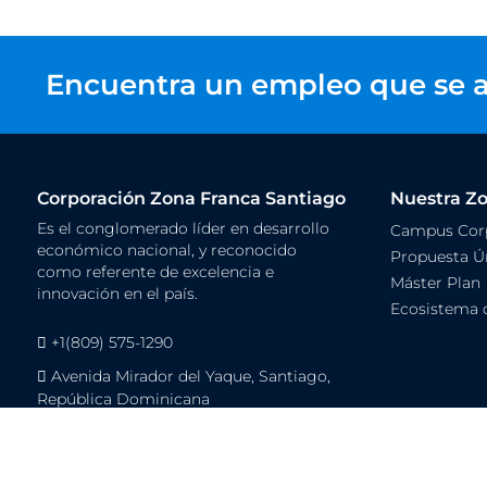
Encuentra un empleo que se a
Corporación Zona Franca Santiago
Nuestra Z
Es el conglomerado líder en desarrollo
Campus Corp
económico nacional, y reconocido
Propuesta Ún
como referente de excelencia e
Máster Plan
innovación en el país.
Ecosistema 
+1(809) 575-1290
Avenida Mirador del Yaque, Santiago,
República Dominicana