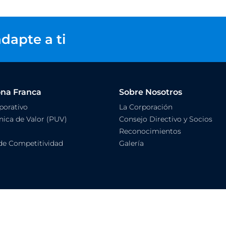
dapte a ti
ona Franca
Sobre Nosotros
orativo
La Corporación
ica de Valor (PUV)
Consejo Directivo y Socios
Reconocimientos
de Competitividad
Galería