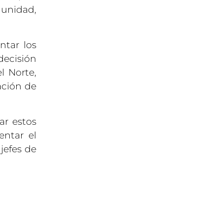
 unidad,
ntar los
decisión
l Norte,
ación de
ar estos
ntar el
jefes de