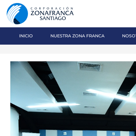
INICIO
NUESTRA ZONA FRANCA
NOSO
NOSOTROS
NUESTRA ZONA FRANCA
REPÚBLICA DOMINICANA
PRENSA
SOSTENIBILIDAD
CONTACTO
SANTIAGO MECA EMPRESARIAL Y
EPICENTRO DE INVERSIÓN