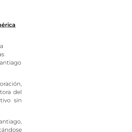
mérica
ra
as
Santiago
oración,
tora del
tivo sin
antiago,
acándose