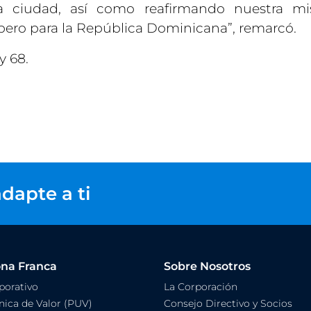
 la ciudad, así como reafirmando nuestra mi
óspero para la República Dominicana”, remarcó.
y 68.
dapte a ti
ona Franca
Sobre Nosotros
orativo
La Corporación
ica de Valor (PUV)
Consejo Directivo y Socios