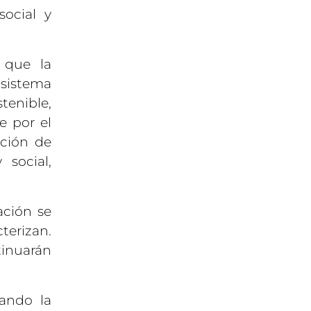
social y
 que la
osistema
tenible,
e por el
ación de
social,
ación se
terizan.
inuarán
tando la