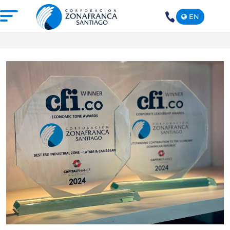
EN
+1(809)
575-
1290
NOSOTROS
NUESTRA ZONA FRANCA
REPÚBLICA DOMINICANA
PRENSA
SOSTENIBILIDAD
CONTACTO
SANTIAGO MECA EMPRESARIAL Y
EPICENTRO DE INVERSIÓN